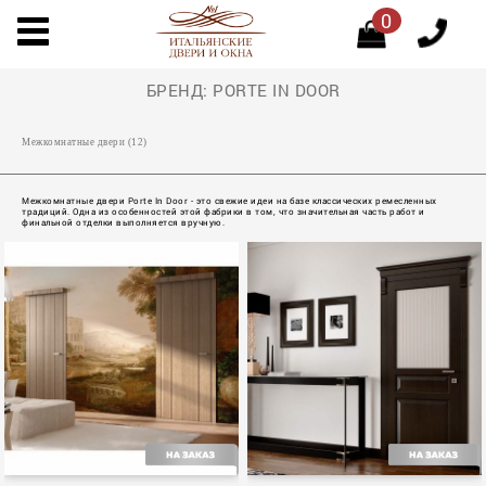
0
БРЕНД: PORTE IN DOOR
Межкомнатные двери (12)
Межкомнатные двери Porte In Door - это свежие идеи на базе классических ремесленных
традиций. Одна из особенностей этой фабрики в том, что значительная часть работ и
финальной отделки выполняется вручную.