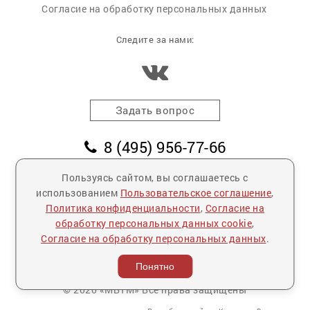
Согласие на обработку персональных данных
Следите за нами:
Задать вопрос
8 (495) 956-77-66
8 (903) 799-79-63
Пользуясь сайтом, вы соглашаетесь с
использованием
Пользовательское соглашение
,
заказать обратный звонок
Политика конфиденциальности
,
Согласие на
пл. Победы, дом 2, корпус 2
обработку персональных данных cookie
,
Согласие на обработку персональных данных
.
Выставленные на данном сайте предложения
публичной офертой не являются.
Понятно
Количество товара ограничено.
© 2020 «МБТМ» Все права защищены