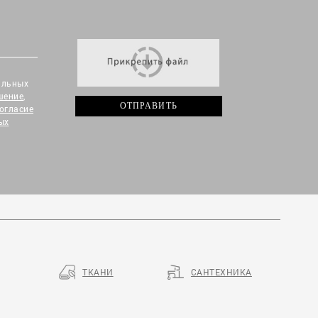
альных
шение
,
огласие
ых
ТКАНИ
САНТЕХНИКА