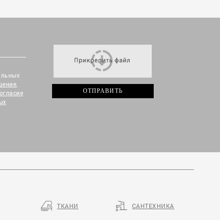
альных
шение
,
огласие
ых
ТКАНИ
САНТЕХНИКА